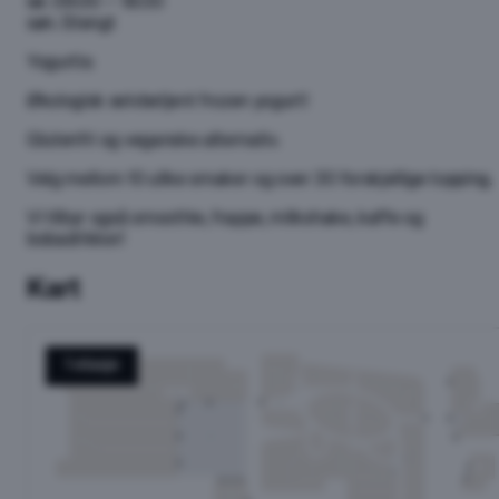
lør.
09:00 – 18:00
søn.
Stengt
Yogurtis:
Økologisk selvbetjent frozen yogurt!
Glutenfri og veganske alternativ.
Velg mellom 10 ulike smaker og over 30 forskjellige topping.
Vi tilbyr også smoothie, frappe, milkshake, kaffe og
bobadrikker!
Kart
1 etasje