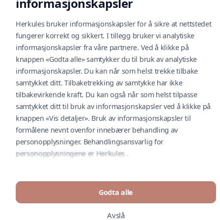
informasjonskapsler
Bærekraft
Tilbakemelding
Cookie policy
Herkules bruker informasjonskapsler for å sikre at nettstedet
Nyhetsbrev
fungerer korrekt og sikkert. I tillegg bruker vi analytiske
informasjonskapsler fra våre partnere. Ved å klikke på
Cityconportal
knappen «Godta alle» samtykker du til bruk av analytiske
Personvernerklæring
informasjonskapsler. Du kan når som helst trekke tilbake
U
Videoovervåkning
samtykket ditt. Tilbaketrekking av samtykke har ikke
tilbakevirkende kraft. Du kan også når som helst tilpasse
Følg oss på sosiale medier
A
samtykket ditt til bruk av informasjonskapsler ved å klikke på
knappen «Vis detaljer». Bruk av informasjonskapsler til
formålene nevnt ovenfor innebærer behandling av
M
© Herkules 2026. Drevet av Nextima.
personopplysninger. Behandlingsansvarlig for
personopplysningene er Herkules .
B
Tilbakemelding
P
Godta alle
Avslå